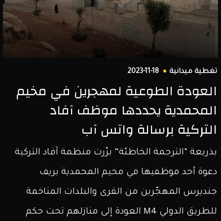
تغطية ميدانية
2023-11-18
العودة الطوعية لمهجرين في مخيم
المحمدية يحددها موظف آفاد
التركية برسالة واتس آب
بذريعة “الترجمة الخاطئة” برّرت منظمة آفاد التركية
دعوة أحد موظفيها في مخيم المحمدية بريف
جنديرس المهجّرين من القرى والبلدات المتاخمة
للطريق الدولي M4 العودة إلى منازلهم تحت حكم