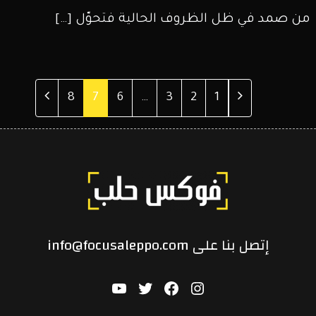
من صمد في ظل الظروف الحالية فتحوّل […]
Page
الصفحة
Page
Page
Page
Page
Page
الصفحة
8
7
6
…
3
2
1
السابقة
التالية
إتصل بنا على info@focusaleppo.com
Youtube
Twitter
Facebook
Instagram