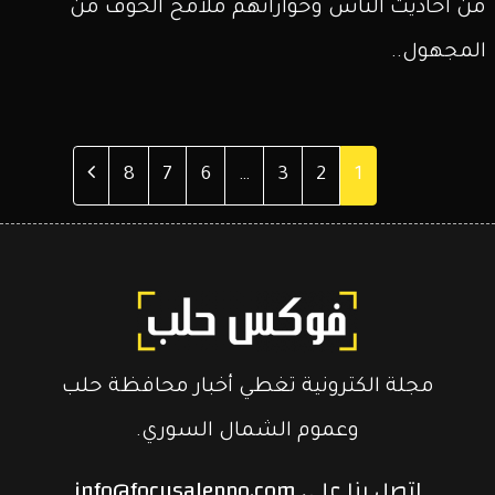
من أحاديث الناس وحواراتهم ملامح الخوف من
المجهول..
Page
Page
Page
Page
Page
Page
الصفحة
8
7
6
…
3
2
1
التالية
مجلة الكترونية تغطي أخبار محافظة حلب
وعموم الشمال السوري.
إتصل بنا على info@focusaleppo.com