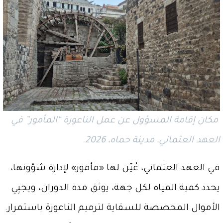
مكان إقامة المسؤول عن عمل الناعورة “المأمور” في
العهد العثماني، مدينة حماه، 2026.
في العهد العثماني، عُيّن لها «مأمور» لإدارة شؤونها،
يحدد كمية المياه لكل جهة، يوثق مدة الدوران، ويجبِي
الأموال المخصصة للسقاية لترميم الناعورة باستمرار.