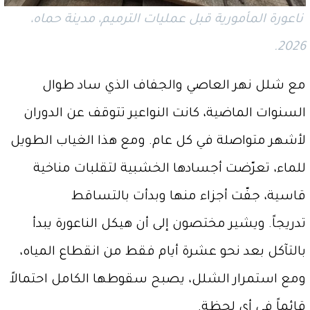
ناعورة المأمورية قبل عمليات الترميم، مدينة حماه،
2026.
مع شلل نهر العاصي والجفاف الذي ساد طوال
السنوات الماضية، كانت النواعير تتوقف عن الدوران
لأشهر متواصلة في كل عام. ومع هذا الغياب الطويل
للماء، تعرّضت أجسادها الخشبية لتقلبات مناخية
قاسية، جفّت أجزاء منها وبدأت بالتساقط
تدريجاً. ويشير مختصون إلى أن هيكل الناعورة يبدأ
بالتآكل بعد نحو عشرة أيام فقط من انقطاع المياه،
ومع استمرار الشلل، يصبح سقوطها الكامل احتمالاً
قائماً في أي لحظة.