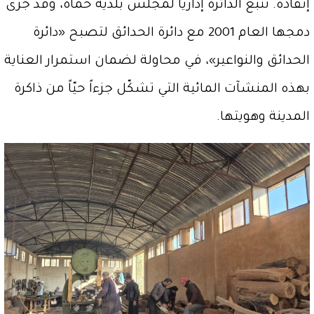
إنقاذه. تتبع الدائرة إدارياً لمجلس بلدية حماة، وقد جرى
دمجها العام 2001 مع دائرة الحدائق لتصبح «دائرة
الحدائق والنواعير»، في محاولة لضمان استمرار العناية
بهذه المنشآت المائية التي تشكّل جزءاً حيّاً من ذاكرة
المدينة وهويتها.