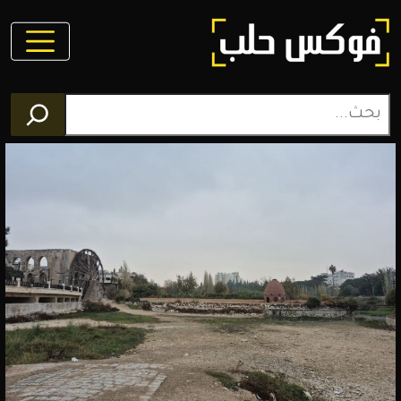
فوكس
حلب
مجلة
الكترونية
تغطي
أخبار
محافظة
حلب
وعموم