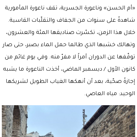
«أم الحسن» وناعورة الجسرية، تقف ناعورة المأمورية
شاهدةً على سنوات من الجفاف والتقلّبات القاسية.
خلال هذا الزمن، تكسّرت صناديقها المئة والعشرون،
وتهالك خشبها الذي طالما حمل الماء بصبر، حتى صار
توقّفها عن الدوران أمراً لا مفرّ منه. وفي يوم غائم من
كانون الأول / ديسمبر الماضي، أخذت الناعورة ما يشبه
إجازةً صحّية، بعد أن أنهكها الغياب الطويل لشريكها
الوحيد: مياه العاصي.