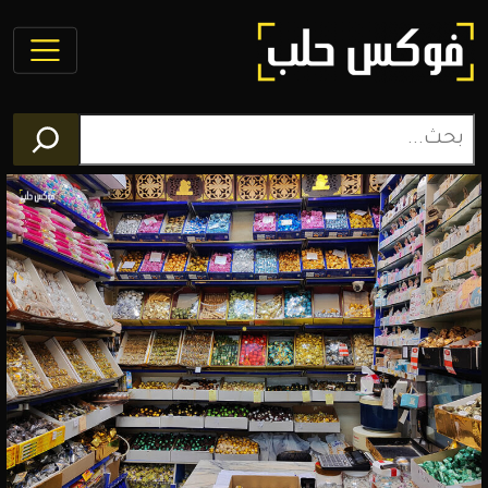
فوكس
حلب
مجلة
الكترونية
تغطي
أخبار
محافظة
حلب
وعموم