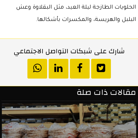
الحلويات الطازجة ليلة العيد، مثل البقلاوة وعش
البلبل والهريسة، والمكسرات بأشكالها.
شارك على شبكات التواصل الاجتماعي
انشر
انشر
انشر
hatsapp
على
في
على
مقالات ذات صلة
تويتر
الفيسبوك
لينكد
إن