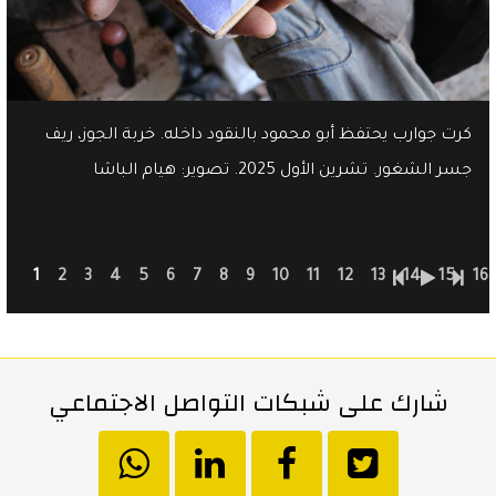
كرت جوارب يحتفظ أبو محمود بالنقود داخله. خربة الجوز، ريف
جسر الشغور. تشرين الأول 2025. تصوير: هيام الباشا
1
2
3
4
5
6
7
8
9
10
11
12
13
14
15
16
شارك على شبكات التواصل الاجتماعي
انشر
انشر
انشر
hatsapp