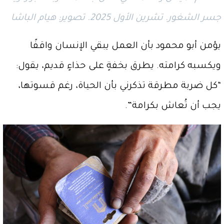
جسر الشغور. تشرين الأول 2025. تصوير: هيام الباشا
يؤمن أبو محمود بأن العمل يبقي الإنسان واقفًا
ويكسبه كرامته. يطرق بخفةٍ على حذاءٍ قديم، يقول:
“كل ضربة مطرقة تذكرني بأن الحياة، رغم قسوتها،
يجب أن تُعاش بكرامة”.