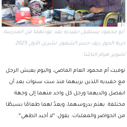
أبو محمود يستقبل حفيديه بعد عودتهما من المدرسة.
خربة الجوز، ريف جسر الشغور. تشرين الأول 2025.
تصوير: هيام الباشا
توفيت أم محمود العام الماضي، واليوم يعيش الرجل
مع حفيديه اللذين يربيهما منذ ست سنوات بعد أن
انفصل والديهما ورحل كل واحد منهما إلى وجهة
مختلفة. يهتم بدروسهما، ويعدّ لهما طعامًا بسيطًا
من الحواضر والمعلبات. يقول: “لا أجيد الطهي”.