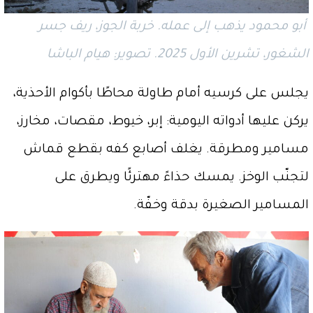
أبو محمود يذهب إلى عمله. خربة الجوز، ريف جسر
الشغور، تشرين الأول 2025. تصوير: هيام الباشا
يجلس على كرسيه أمام طاولة محاطًا بأكوام الأحذية،
يركن عليها أدواته اليومية: إبر، خيوط، مقصات، مخارز،
مسامير ومطرقة. يغلف أصابع كفه بقطع قماش
لتجنّب الوخز. يمسك حذاءً مهترئًا ويطرق على
المسامير الصغيرة بدقة وخفّة.