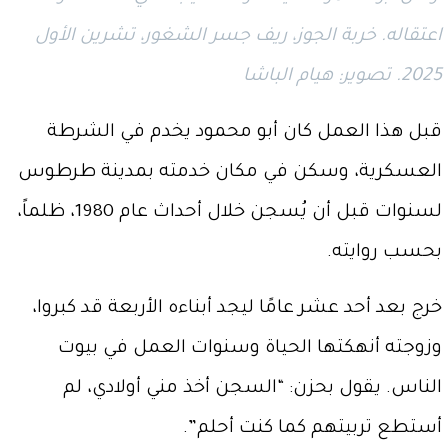
اعتقاله. خربة الجوز، ريف جسر الشغور، تشرين الأول
2025. تصوير: هيام الباشا
قبل هذا العمل كان أبو محمود يخدم في الشرطة
العسكرية، وسكن في مكان خدمته بمدينة طرطوس
لسنوات قبل أن يُسجن خلال أحداث عام 1980، ظلماً،
بحسب روايته.
خرج بعد أحد عشر عامًا ليجد أبناءه الأربعة قد كبروا،
وزوجته أنهكتها الحياة وسنوات العمل في بيوت
الناس. يقول بحزن: “السجن أخذ مني أولادي، لم
أستطع تربيتهم كما كنت أحلم”.