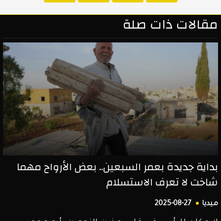
على
في
على
مقالات ذات صلة
تويتر
الفيسبوك
لينكد
إن
بداية جديدة بعمر السبعين.. بعض الأرواح مهما
شاخت لا تعرف الاستسلام
ميديا
2025-08-27