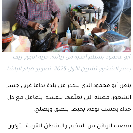
أبو محمود يستلم أحذية من زبائنه. خربة الجوز، ريف
جسر الشغور، تشرين الأول 2025. تصوير: هيام الباشا
يتقن أبو محمود الذي ينحدر من بلدة بداما غربي جسر
الشغور، مهنته التي تعلّمها بنفسه. يتعامل مع كل
حذاء بحسب نوعه، يخيط، يلصق ويصلح.
يقصده الزبائن من المخيم والمناطق القريبة، يتركون