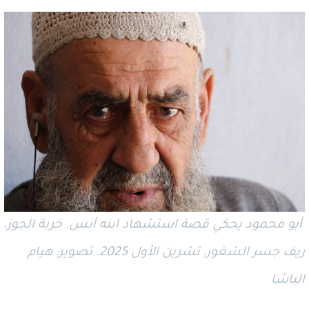
أبو محمود يحكي قصة استشهاد ابنه أنس. خربة الجوز،
ريف جسر الشغور، تشرين الأول 2025. تصوير: هيام
الباشا