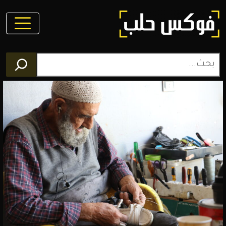
فوكس
حلب
مجلة
الكترونية
تغطي
أخبار
محافظة
حلب
وعموم