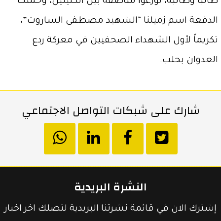
طالباً وطالبة، توزّعوا مناصفة بين الكلّيتين، وحملت
الدفعة اسم زميلنا “الشهيد مصطفى الساروت”،
تكريماً لأول الشهداء الصحفيين في معركة ردع
العدوان بحلب.
شارك على شبكات التواصل الاجتماعي
انشر
انشر
انشر
hatsapp
على
في
على
النشرة البريدية
تويتر
الفيسبوك
لينكد
إشترك الان في قائمة نشرتنا البريدية لتصلك اخر اخبار