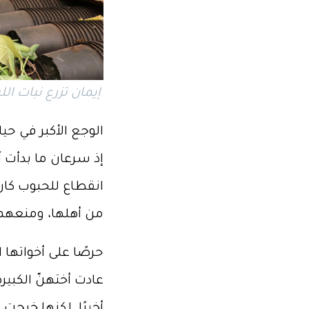
إيمان تزرع نبات اللبلاب، اللاذق
الوجع الأكبر في حي
إذ سرعان ما بدأت 
انقطاع للحبوب كان
من أهلها، ومنعهم 
حرصًا على أخواتها
عادت أختهنّ الكبي