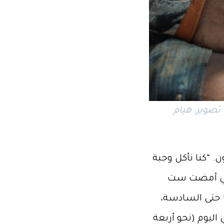
ن تحمل مقص تقليم النباتات الذي يرافقها دائمًا، اللاذقية، نيسان 2025- تصوير: هيام
. “كنا نأكل وجبة
التي أمضت ست
ًا حتى السادسة،
اليوم (نحو أربعة