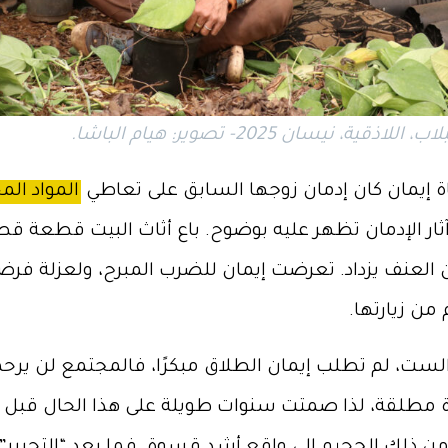
ية، نيسان 2025- تصوير: هيام الباشا.
اة إيمان كان إدمان زوجها السابق على تعاطي
المواد الم
آثار الإدمان تظهر عليه بوضوح. باع أثاث البيت قطعة ق
 العنف يزداد. تعرضت إيمان للضرب المبرح، ولعزلة فرض
من زيارتها.
 الست، لم تطلب إيمان الطلاق مبكرًا، فالمجتمع لن يرح
رة مطلقة، لذا صمتت سنوات طويلة على هذا الحال قبل