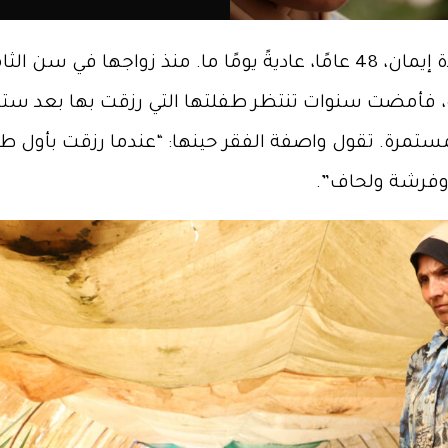
لم تكن حياة السيدة إيمان، 48 عامًا، عاديةً يومًا ما. منذ زواجها ف
، فأمضت سنوات تنتظر طفلتها التي رزقت بها بعد ستة
مستمرة. تقول واصفة الفقر حينها: “عندما رزقت بأول ط
وفرشة ولحاف”.