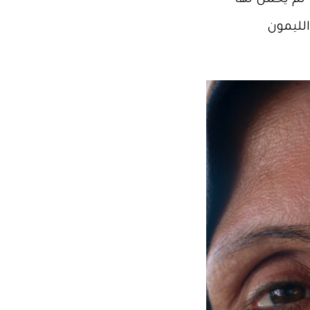
 لم يحمل لها
لليمون