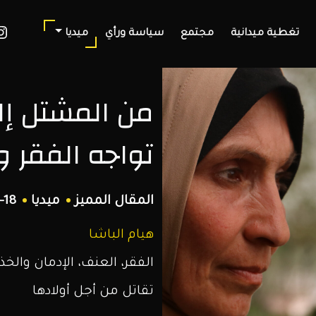
ook
nstagram
تغطية ميدانية
مجتمع
سياسة ورأي
ميديا
من المشتل إلى
تواجه الفقر و
المقال المميز
ميديا
-18
هيام الباشا
الفقر، العنف، الإدمان والخذ
تقاتل من أجل أولادها