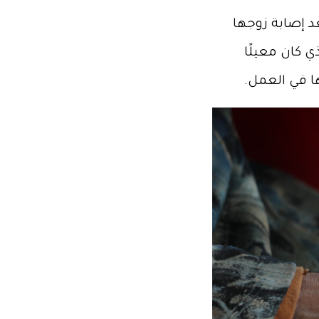
د إصابة زوجها
 كان معيلًا
ا في العمل.