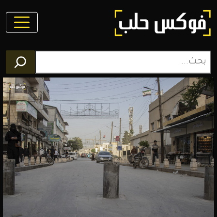
فوكس
حلب
مجلة
الكترونية
تغطي
أخبار
محافظة
حلب
وعموم