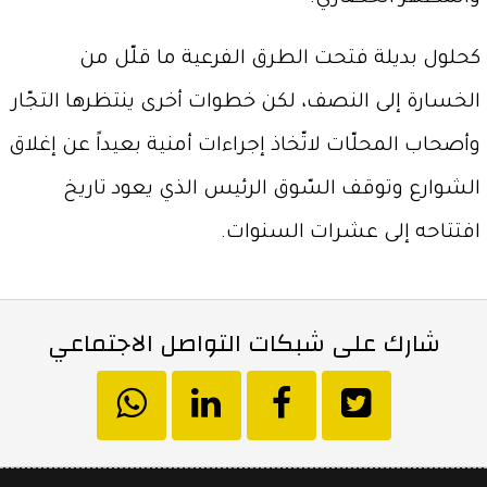
كحلول بديلة فتحت الطرق الفرعية ما قلّل من
الخسارة إلى النصف، لكن خطوات أخرى ينتظرها التجّار
وأصحاب المحلّات لاتّخاذ إجراءات أمنية بعيداً عن إغلاق
الشوارع وتوقف السّوق الرئيس الذي يعود تاريخ
افتتاحه إلى عشرات السنوات.
شارك على شبكات التواصل الاجتماعي
انشر
انشر
انشر
hatsapp
على
في
على