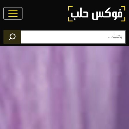
فوكس
حلب
مجلة
الكترونية
تغطي
أخبار
محافظة
حلب
وعموم