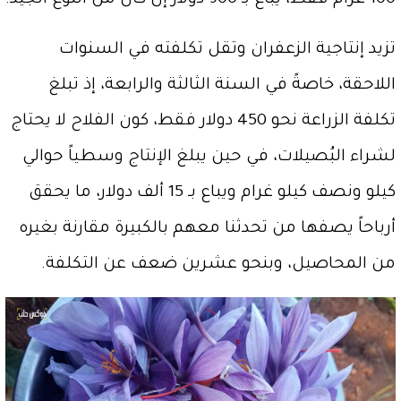
100 غرام فقط، يباع بـ 900 دولار إن كان من النوع الجيد.
تزيد إنتاجية الزعفران وتقل تكلفته في السنوات
اللاحقة، خاصةً في السنة الثالثة والرابعة، إذ تبلغ
تكلفة الزراعة نحو 450 دولار فقط، كون الفلاح لا يحتاج
لشراء البُصيلات، في حين يبلغ الإنتاج وسطياً حوالي
كيلو ونصف كيلو غرام ويباع بـ 15 ألف دولار، ما يحقق
أرباحاً يصفها من تحدثنا معهم بالكبيرة مقارنة بغيره
من المحاصيل، وبنحو عشرين ضعف عن التكلفة.