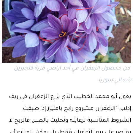
من محصول الزعفران في أحد اراضي قرية كلجبرين
شمالي سوريا
يقول أبو محمد الخطيب الذي يزرع الزعفران في ريف
إدلب: “الزعفران مشروع رابح بامتياز إذا طبقت
الشروط المناسبة لرعايته وتحليت بالصبر، فالربح لا
يقتصر على بيع الزعفران فقط، بل يمكن للمزارع أن