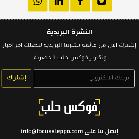
انشر
انشر
انشر
hatsapp
على
في
على
النشرة البريدية
تويتر
الفيسبوك
لينكد
إشترك الان في قائمة نشرتنا البريدية لتصلك اخر اخبار
وتقارير فوكس حلب الحصرية.
إن
إشتراك
إتصل بنا على info@focusaleppo.com